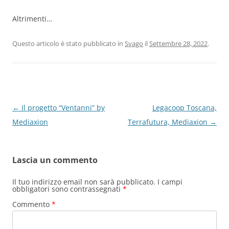
Altrimenti…
Questo articolo è stato pubblicato in
Svago
il
Settembre 28, 2022
.
Navigazione
←
Il progetto “Ventanni” by
Legacoop Toscana,
articolo
Mediaxion
Terrafutura, Mediaxion
→
Lascia un commento
Il tuo indirizzo email non sarà pubblicato.
I campi
obbligatori sono contrassegnati
*
Commento
*